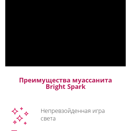
Преимущества муассанита
Bright Spark
Непревзойденная игра
света