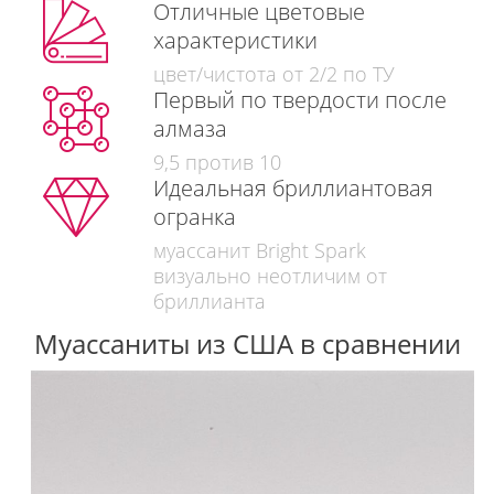
Отличные цветовые
характеристики
цвет/чистота от 2/2 по ТУ
Первый по твердости после
алмаза
9,5 против 10
Идеальная бриллиантовая
огранка
муассанит Bright Spark
визуально неотличим от
бриллианта
Муассаниты из США в сравнении