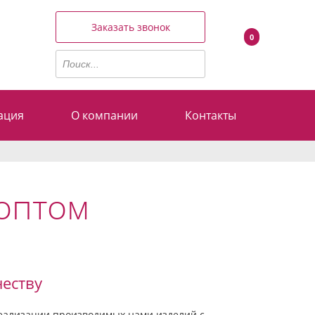
Заказать звонок
0
ация
О компании
Контакты
 оптом
еству
реализации производимых нами изделий с