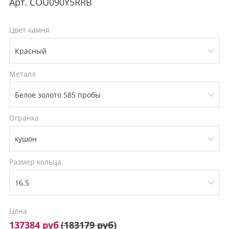
Арт.
COU090Y5RRB
Цвет камня
Металл
Огранка
Размер кольца
Цена
137384 руб
(
183179 руб
)