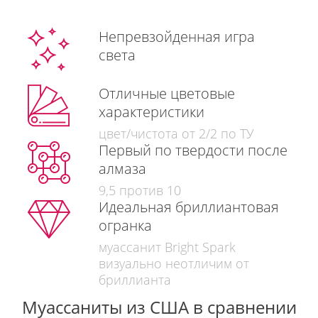
Непревзойденная игра
света
Отличные цветовые
характеристики
цвет/чистота от 2/2 по ТУ
Первый по твердости после
алмаза
9,5 против 10
Идеальная бриллиантовая
огранка
муассанит Bright Spark
визуально неотличим от
бриллианта
Муассаниты из США в сравнении