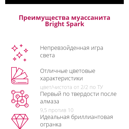
Преимущества муассанита
Bright Spark
Непревзойденная игра
света
Отличные цветовые
характеристики
цвет/чистота от 2/2 по ТУ
Первый по твердости после
алмаза
9,5 против 10
Идеальная бриллиантовая
огранка