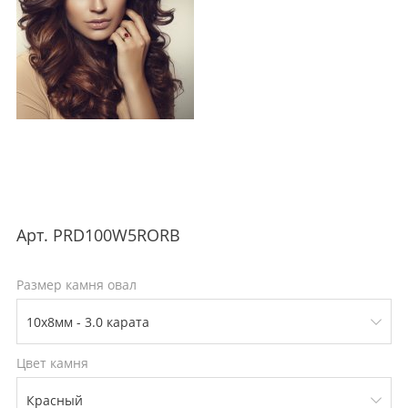
Арт.
PRD100W5RORB
Размер камня овал
Цвет камня