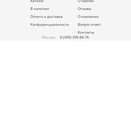
Каталог
О камнях
В наличии
Отзывы
Оплата и доставка
О компании
Конфиденциальность
Вопрос-ответ
Контакты
Москва:
8 (499) 390-88-76
Россия:
8 (800) 550-88-76
Дубай:
+971-52-197-57-99
Ежедневно 10:00–21:00
Заказать звонок
E-mail:
sales@brightspark.ru
Подписывайтесь на нас в соц. сетях: