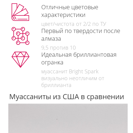
Отличные цветовые
характеристики
цвет/чистота от 2/2 по ТУ
Первый по твердости после
алмаза
9,5 против 10
Идеальная бриллиантовая
огранка
муассанит Bright Spark
визуально неотличим от
бриллианта
Муассаниты из США в сравнении