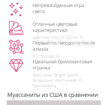
Непревзойденная игра
света
Отличные цветовые
характеристики
цвет/чистота от 2/2 по ТУ
Первый по твердости после
алмаза
9,5 против 10
Идеальная бриллиантовая
огранка
муассанит Bright Spark
визуально неотличим от
бриллианта
Муассаниты из США в сравнении