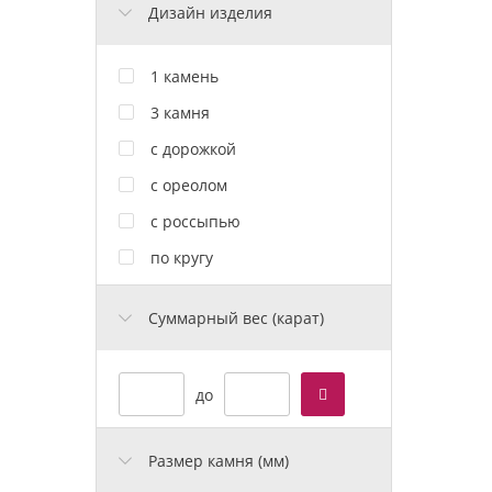
Дизайн изделия
1 камень
3 камня
с дорожкой
с ореолом
с россыпью
по кругу
Cуммарный вес (карат)
до
Размер камня (мм)