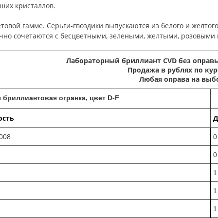
ших кристаллов.
етовой гамме. Серьги-гвоздики выпускаются из белого и желтог
чно сочетаются с бесцветными, зелеными, желтыми, розовыми
Лабораторный бриллиант CVD без оправы
Продажа в рублях по кур
Любая оправа на выб
 бриллиантовая огранка, цвет D-F
ость
Д
.008
0
0
1
1
1