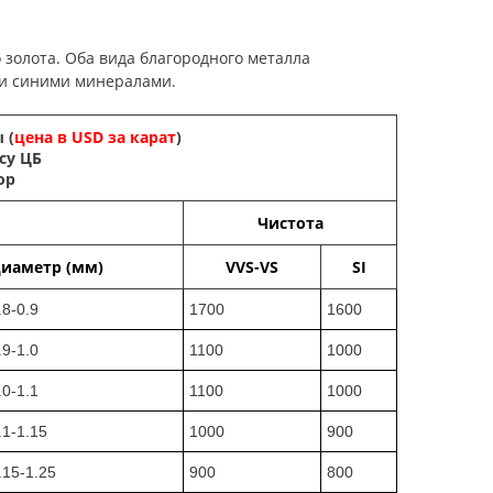
о золота. Оба вида благородного металла
 и синими минералами.
 (
цена в USD за карат
)
су ЦБ
ор
Чистота
иаметр (мм)
VVS-VS
SI
.8-0.9
1700
1600
.9-1.0
1100
1000
.0-1.1
1100
1000
.1-1.15
1000
900
.15-1.25
900
800