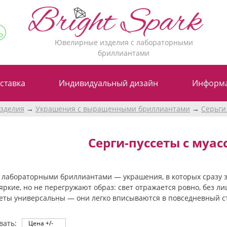
Ювелирные изделия с лабораторными
бриллиантами
ставка
Индивидуальный дизайн
Информ
зделия
Украшения с выращенными бриллиантами
Серьги
Серги-пуссеты с муа
с лабораторными бриллиантами — украшения, в которых сразу з
яркие, но не перегружают образ: свет отражается ровно, без л
сеты универсальны — они легко вписываются в повседневный ст
вать:
Цена +/-