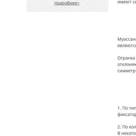
имеют с
подробнее>
Муассани
являютс
Огранка
отклоняю
симметр
1. По ти
фиксато
2. По к
В некото