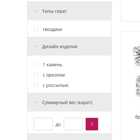
Типы серег
гвоздики
Дизайн изделия
1 камень
с ореолом
с россыпью
Cуммарный вес (карат)
б
до