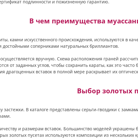
ертификат подлинности и пожизненную гарантию.
В чем преимущества муассани
ты, камни искусственного происхождения, используются в каче
я достойными соперниками натуральных бриллиантов.
 осуществляется вручную. Схема расположения граней рассчит
тся от заданных углов, чтобы сохранить караты, как это часто
ия драгоценных вставок в полной мере раскрывает их оптическ
Выбор золотых п
пу застежки. В каталоге представлены серьги-гвоздики с замк
рами.
оличеству и размерам вставок. Большинство моделей украшены
рых золотых пусетах используются композиции из нескольких к