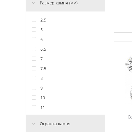
Размер камня (мм)
2.5
5
6
6.5
7
7.5
8
9
10
11
С
Огранка камня