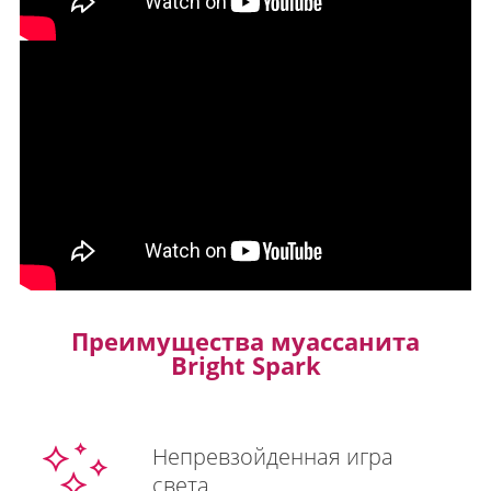
Преимущества муассанита
Bright Spark
Непревзойденная игра
света