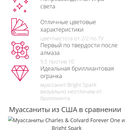
света
Отличные цветовые
характеристики
цвет/чистота от 2/2 по ТУ
Первый по твердости после
алмаза
9,5 против 10
Идеальная бриллиантовая
огранка
муассанит Bright Spark
визуально неотличим от
бриллианта
Муассаниты из США в сравнении