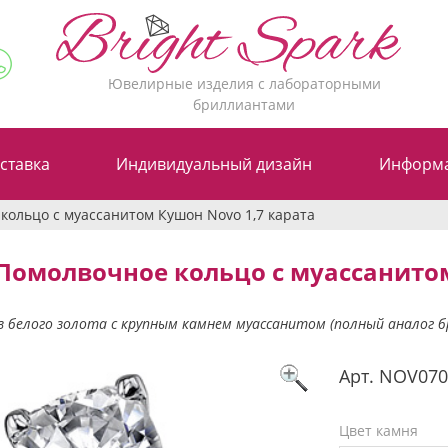
Ювелирные изделия с лабораторными
бриллиантами
ставка
Индивидуальный дизайн
Информ
кольцо с муассанитом Кушон Novo 1,7 карата
Помолвочное кольцо с муассанитом
з белого золота с крупным камнем муассанитом (полный аналог 
Арт.
NOV07
Цвет камня