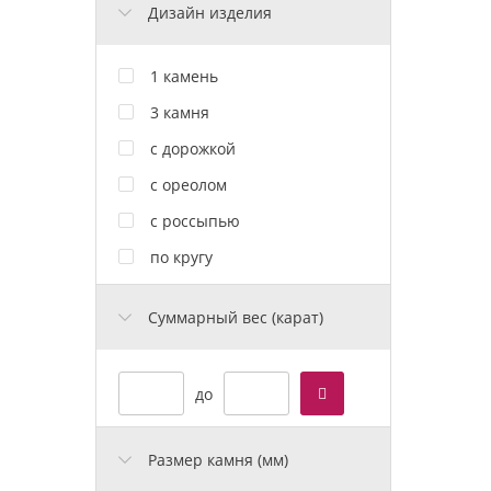
Дизайн изделия
1 камень
3 камня
с дорожкой
с ореолом
с россыпью
по кругу
Cуммарный вес (карат)
до
Размер камня (мм)