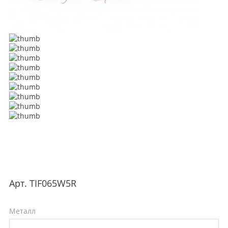
Арт.
TIF065W5R
Металл