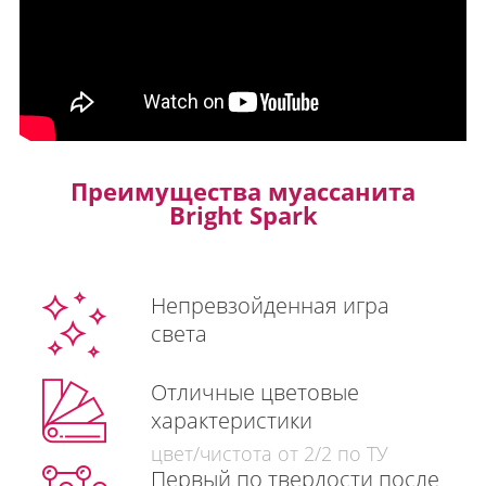
Преимущества муассанита
Bright Spark
Непревзойденная игра
света
Отличные цветовые
характеристики
цвет/чистота от 2/2 по ТУ
Первый по твердости после