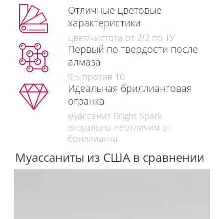
Отличные цветовые
характеристики
цвет/чистота от 2/2 по ТУ
Первый по твердости после
алмаза
9,5 против 10
Идеальная бриллиантовая
огранка
муассанит Bright Spark
визуально неотличим от
бриллианта
Муассаниты из США в сравнении