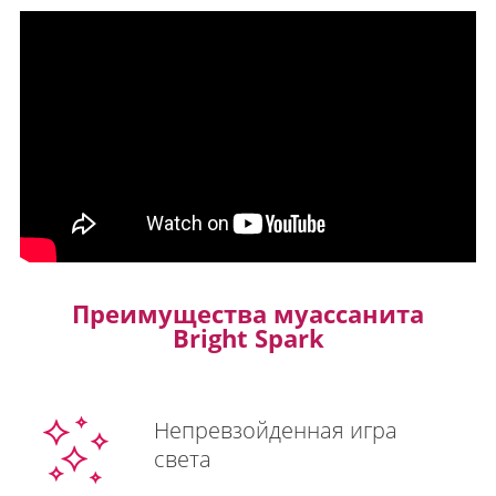
Преимущества муассанита
Bright Spark
Непревзойденная игра
света