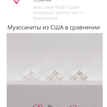
муассанит Bright Spark
визуально неотличим от
бриллианта
Муассаниты из США в сравнении