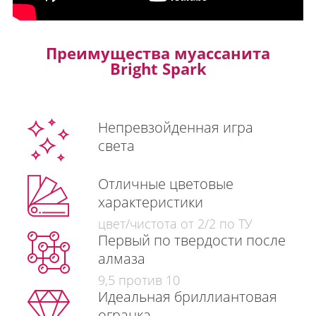
Преимущества муассанита
Bright Spark
Непревзойденная игра
света
Отличные цветовые
характеристики
цвет/чистота от 2/2 по ТУ
Первый по твердости после
алмаза
9,5 против 10
Идеальная бриллиантовая
огранка