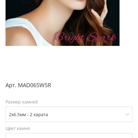
Арт.
MAD065W5R
Размер камней
Цвет камня