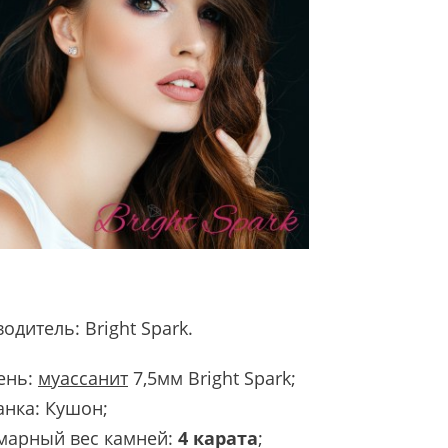
водитель:
Bright Spark
.
ень:
муассанит
7,5мм Bright Spark;
анка: Кушон;
марный вес камней:
4 карата
;