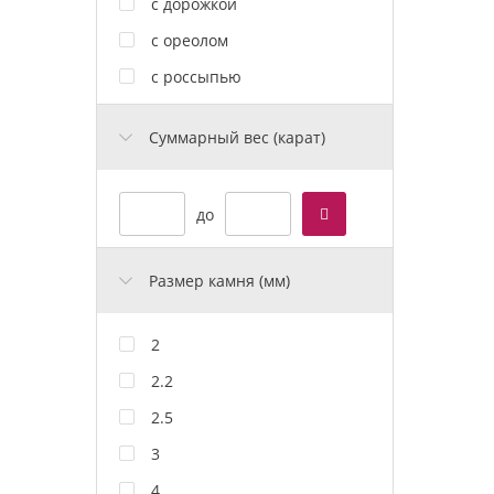
с дорожкой
с ореолом
с россыпью
Cуммарный вес (карат)
до
Размер камня (мм)
2
2.2
2.5
3
4