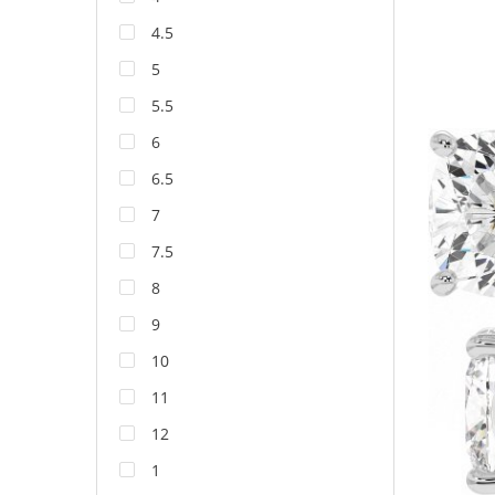
4.5
5
5.5
6
6.5
7
7.5
8
9
10
11
12
1