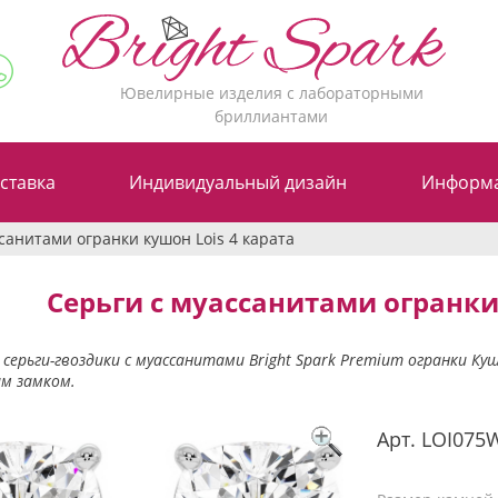
Ювелирные изделия с лабораторными
бриллиантами
ставка
Индивидуальный дизайн
Информ
санитами огранки кушон Lois 4 карата
Серьги c муассанитами огранки
серьги-гвоздики с муассанитами Bright Spark Premium огранки Куш
м замком.
Арт.
LOI075