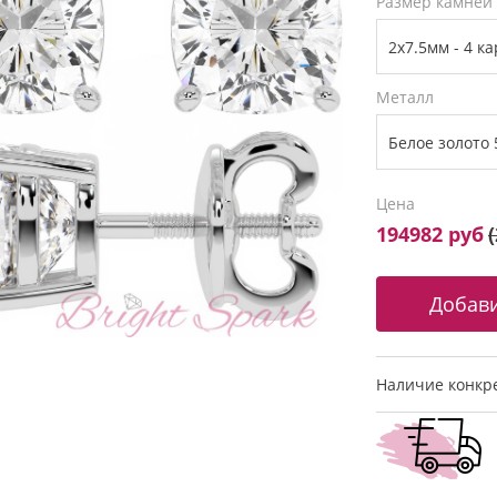
Размер камней
Металл
Цена
194982 руб
(
Наличие конкре