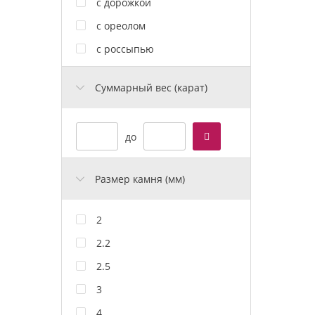
с дорожкой
с ореолом
с россыпью
Cуммарный вес (карат)
до
Размер камня (мм)
2
2.2
2.5
3
4