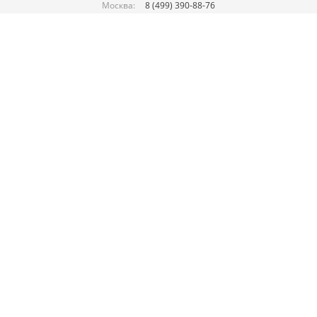
Москва:
8 (499) 390-88-76
Россия:
8 (800) 550-88-76
Дубай:
+971-52-197-57-99
Ежедневно 10:00–21:00
Заказать звонок
E-mail:
sales@brightspark.ru
Подписывайтесь на нас в соц. сетях:
Карта