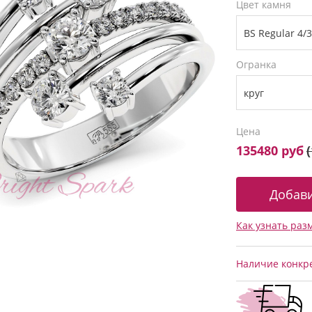
Цвет камня
Огранка
Цена
135480 руб
(
Как узнать раз
Наличие конкре