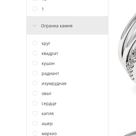
1
Огранка камня
круг
квадрат
кушон
радиант
изумрудная
овал
сердце
капля
ашер
маркиз