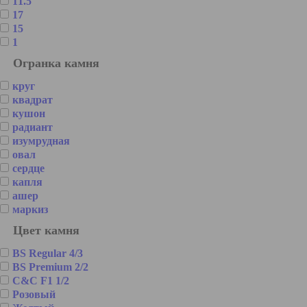
11.5
17
15
1
Огранка камня
круг
квадрат
кушон
радиант
изумрудная
овал
сердце
капля
ашер
маркиз
Цвет камня
BS Regular 4/3
BS Premium 2/2
C&C F1 1/2
Розовый