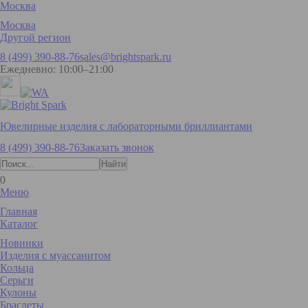
Москва
Москва
Другой регион
8 (499) 390-88-76
sales@brightspark.ru
Ежедневно: 10:00–21:00
Ювелирные изделия с лабораторными бриллиантами
8 (499) 390-88-76
Заказать звонок
0
Меню
Главная
Каталог
Новинки
Изделия с муассанитом
Кольца
Серьги
Кулоны
Браслеты