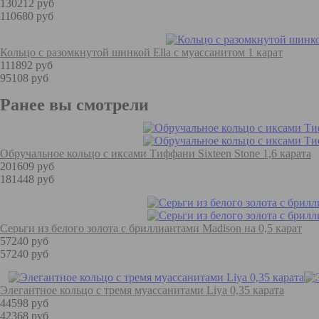
130212 руб
110680 руб
Кольцо с разомкнутой шинкой Ella с муассанитом 1 карат
111892 руб
95108 руб
Ранее вы смотрели
Обручальное кольцо с иксами Тиффани Sixteen Stone 1,6 карата
201609 руб
181448 руб
Серьги из белого золота с бриллиантами Madison на 0,5 карат
57240 руб
57240 руб
Элегантное кольцо с тремя муассанитами Liya 0,35 карата
44598 руб
42368 руб