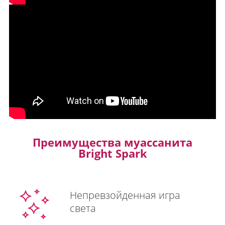
Преимущества муассанита
Bright Spark
Непревзойденная игра
света