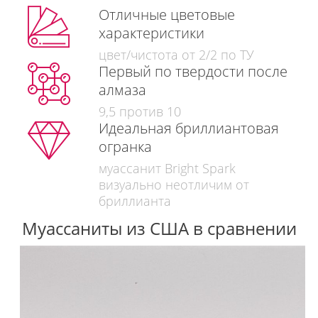
Отличные цветовые
характеристики
цвет/чистота от 2/2 по ТУ
Первый по твердости после
алмаза
9,5 против 10
Идеальная бриллиантовая
огранка
муассанит Bright Spark
визуально неотличим от
бриллианта
Муассаниты из США в сравнении