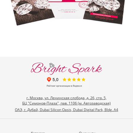
г. Москва, ул. Ленинская слобода, д. 26, стр. 5,
БЦ "Симонов-Плаза", пав. 1106 (м. Автозаводская)
ОАЭ, г. Дубай, Dubai Silicon Oasis, Dubai Digital Park, Bldg. A4