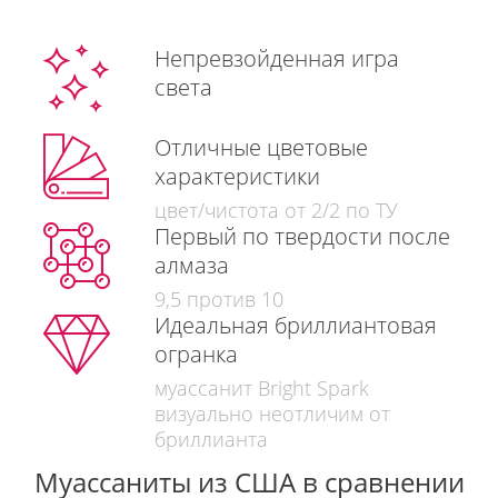
Непревзойденная игра
света
Отличные цветовые
характеристики
цвет/чистота от 2/2 по ТУ
Первый по твердости после
алмаза
9,5 против 10
Идеальная бриллиантовая
огранка
муассанит Bright Spark
визуально неотличим от
бриллианта
Муассаниты из США в сравнении