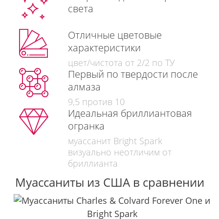
света
Отличные цветовые
характеристики
цвет/чистота от 2/2 по ТУ
Первый по твердости после
алмаза
9,5 против 10
Идеальная бриллиантовая
огранка
муассанит Bright Spark
визуально неотличим от
бриллианта
Муассаниты из США в сравнении