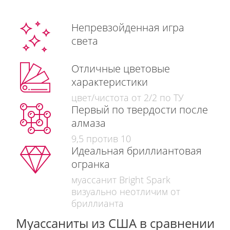
Непревзойденная игра
света
Отличные цветовые
характеристики
цвет/чистота от 2/2 по ТУ
Первый по твердости после
алмаза
9,5 против 10
Идеальная бриллиантовая
огранка
муассанит Bright Spark
визуально неотличим от
бриллианта
Муассаниты из США в сравнении