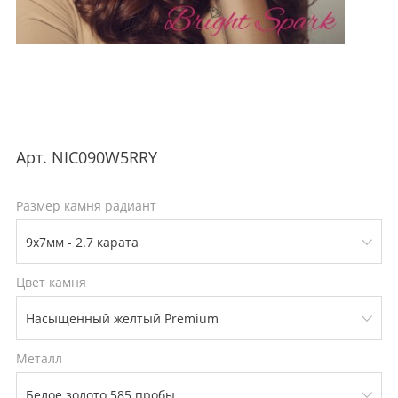
Арт.
NIC090W5RRY
Размер камня радиант
Цвет камня
Металл