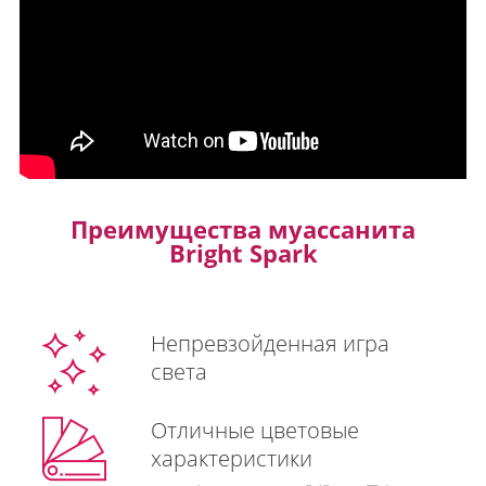
Преимущества муассанита
Bright Spark
Непревзойденная игра
света
Отличные цветовые
характеристики