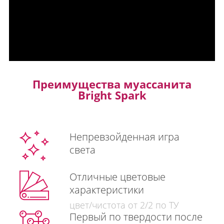
Преимущества муассанита
Bright Spark
Непревзойденная игра
света
Отличные цветовые
характеристики
цвет/чистота от 2/2 по ТУ
Первый по твердости после