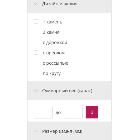
Дизайн изделия
1 камень
3 камня
с дорожкой
с ореолом
с россыпью
по кругу
Cуммарный вес (карат)
до
Размер камня (мм)