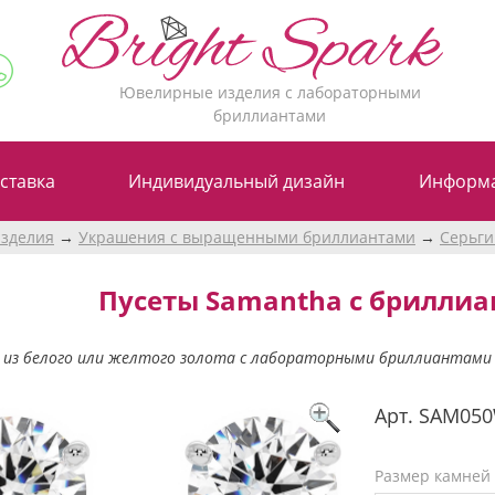
Ювелирные изделия с лабораторными
бриллиантами
ставка
Индивидуальный дизайн
Информ
зделия
Украшения с выращенными бриллиантами
Серьги
Пусеты Samantha с бриллиа
 из белого или желтого золота с лабораторными бриллиантами п
Арт.
SAM05
Размер камней