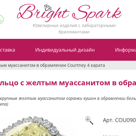
Ювелирные изделия с лабораторными
бриллиантами
ставка
Индивидуальный дизайн
Информ
тым муассанитом в обрамлении Courtney 4 карата
льцо с желтым муассанитом в обра
с крупным желтым муассанитом огранки кушон в обрамлении бел
нта)
Арт.
COU09