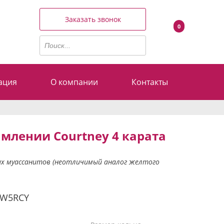
Заказать звонок
0
ация
О компании
Контакты
млении Courtney 4 карата
ых муассанитов (неотличимый аналог желтого
0W5RCY