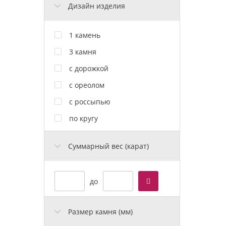
Дизайн изделия
1 камень
3 камня
с дорожкой
с ореолом
с россыпью
по кругу
Cуммарный вес (карат)
до
Размер камня (мм)