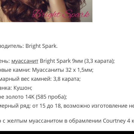
водитель:
Bright Spark
.
ень:
муассанит
Bright Spark 9мм (3,3 карата);
вые камни: Муассаниты 32 х 1,5мм;
арный вес камней: 3,8 карата;
анка: Кушон;
е золото 14K (585 проба);
ерный ряд: от 15 до 18, возможно изготовление н
 с желтым муассанитом в обрамлении Courtney 4 к