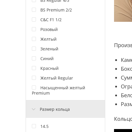
BS Regular 4/3
BS Premium 2/2
C&C F1 1/2
Розовый
Желтый
Произ
Зеленый
Синий
Кам
Боко
Красный
Сумм
Желтый Regular
Огр
Насыщенный желтый
Premium
Бело
Разм
Размер кольца
Кольцо
14.5