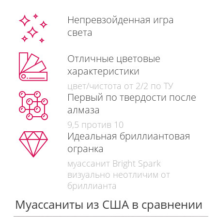
Непревзойденная игра
света
Отличные цветовые
характеристики
цвет/чистота от 2/2 по ТУ
Первый по твердости после
алмаза
9,5 против 10
Идеальная бриллиантовая
огранка
муассанит Bright Spark
визуально неотличим от
бриллианта
Муассаниты из США в сравнении