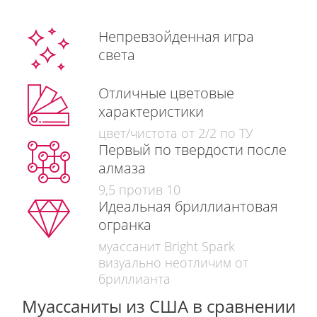
Непревзойденная игра
света
Отличные цветовые
характеристики
цвет/чистота от 2/2 по ТУ
Первый по твердости после
алмаза
9,5 против 10
Идеальная бриллиантовая
огранка
муассанит Bright Spark
визуально неотличим от
бриллианта
Муассаниты из США в сравнении