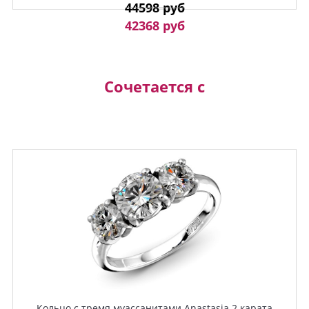
44598 руб
42368 руб
Сочетается с
Кольцо с тремя муассанитами Anastasia 2 карата