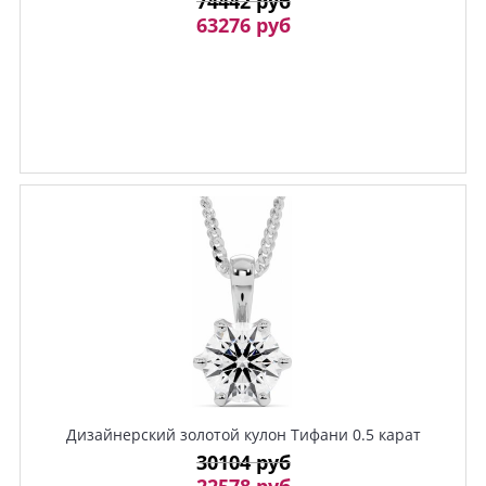
74442 руб
63276 руб
Дизайнерский золотой кулон Тифани 0.5 карат
30104 руб
22578 руб