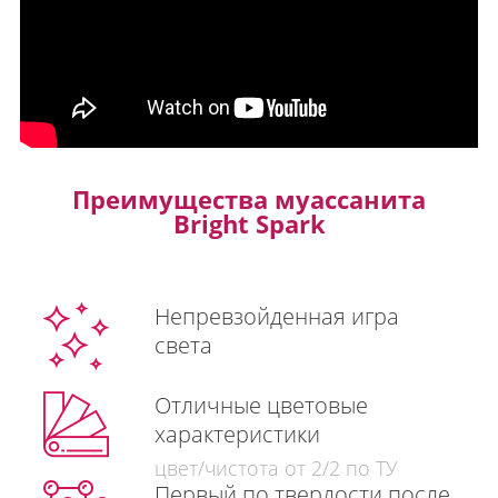
Преимущества муассанита
Bright Spark
Непревзойденная игра
света
Отличные цветовые
характеристики
цвет/чистота от 2/2 по ТУ
Первый по твердости после