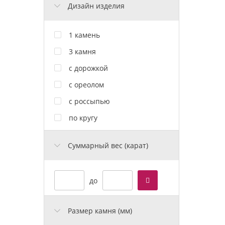
Дизайн изделия
1 камень
3 камня
с дорожкой
с ореолом
с россыпью
по кругу
Cуммарный вес (карат)
до
Размер камня (мм)