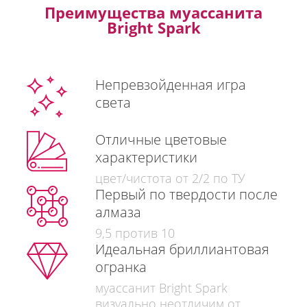
Преимущества муассанита
Bright Spark
Непревзойденная игра
света
Отличные цветовые
характеристики
цвет/чистота от 2/2 по ТУ
Первый по твердости после
алмаза
9,5 против 10
Идеальная бриллиантовая
огранка
муассанит Bright Spark
визуально неотличим от