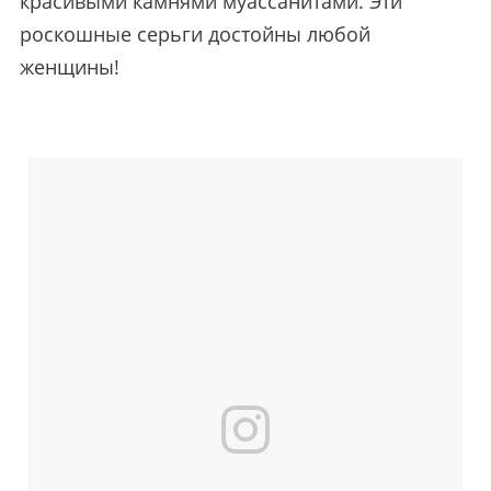
красивыми камнями муассанитами. Эти
роскошные серьги достойны любой
женщины!