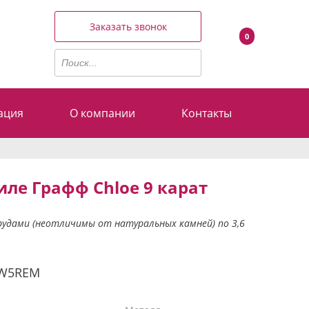
Заказать звонок
0
ация
О компании
Контакты
иле Графф Chloe 9 карат
мрудами (неотличимы от натуральных камней) по 3,6
0W5REM