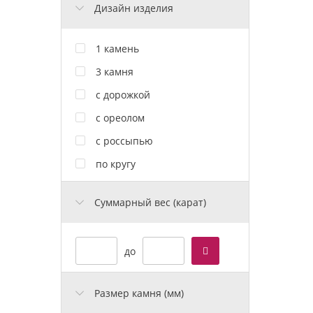
Дизайн изделия
1 камень
3 камня
с дорожкой
с ореолом
с россыпью
по кругу
Cуммарный вес (карат)
до
Размер камня (мм)