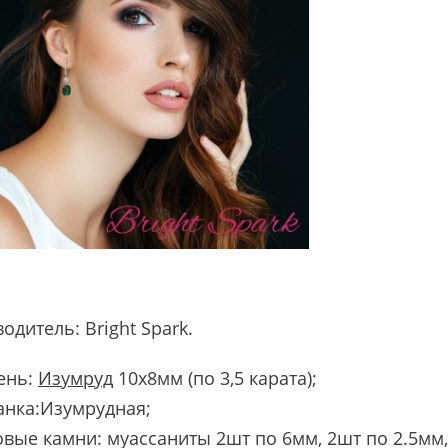
водитель:
Bright Spark
.
ень:
Изумруд
10х8мм (по 3,5 карата);
анка:Изумрудная;
вые камни: муассаниты 2шт по 6мм, 2шт по 2.5мм,