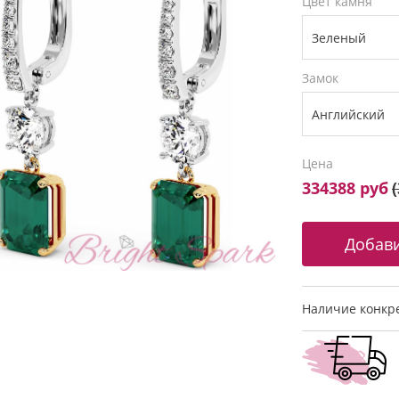
Цвет камня
Замок
Цена
334388 руб
(
Наличие конкре