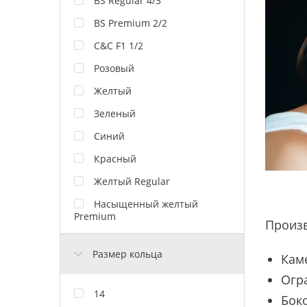
BS Regular 4/3
BS Premium 2/2
C&C F1 1/2
Розовый
Желтый
Зеленый
Синий
Красный
Желтый Regular
Насыщенный желтый
Premium
Произ
Размер кольца
Кам
Огр
14
Боко