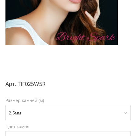
Арт.
TIF025W5R
Размер камней (м)
Цвет камня