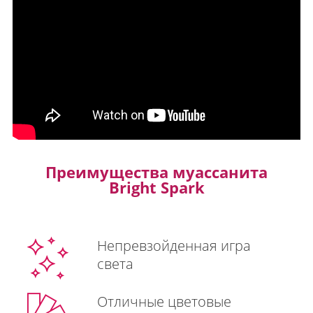
Преимущества муассанита
Bright Spark
Непревзойденная игра
света
Отличные цветовые