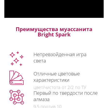
Преимущества муассанита
Bright Spark
Непревзойденная игра
света
Отличные цветовые
характеристики
цвет/чистота от 2/2 по ТУ
Первый по твердости после
алмаза
9,5 против 10