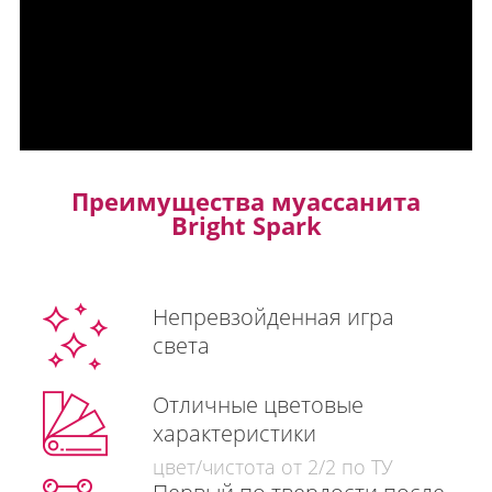
Преимущества муассанита
Bright Spark
Непревзойденная игра
света
Отличные цветовые
характеристики
цвет/чистота от 2/2 по ТУ