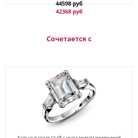
44598 руб
42368 руб
Сочетается с
Кольцо в стиле Graff с муассанитом изумрудной