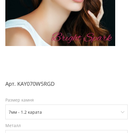
Арт.
KAY070W5RGD
Размер камня
Металл