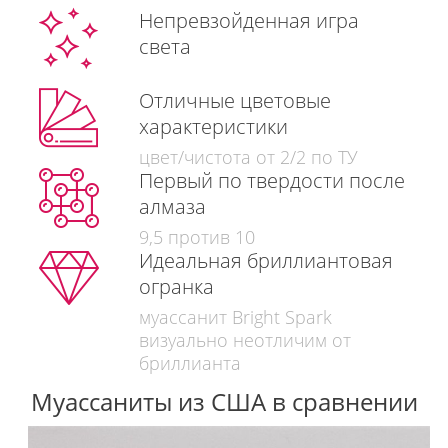
Непревзойденная игра
света
Отличные цветовые
характеристики
цвет/чистота от 2/2 по ТУ
Первый по твердости после
алмаза
9,5 против 10
Идеальная бриллиантовая
огранка
муассанит Bright Spark
визуально неотличим от
бриллианта
Муассаниты из США в сравнении