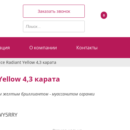
Заказать звонок
0
ация
О компании
Контакты
e Radiant Yellow 4,3 карата
ellow 4,3 карата
ким желтым бриллиантом - муассанитом огранки
WY5RRY