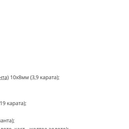
нта)
10х8мм (3,9 карата);
9 карата);
анта);
то, каст - желтое золото);