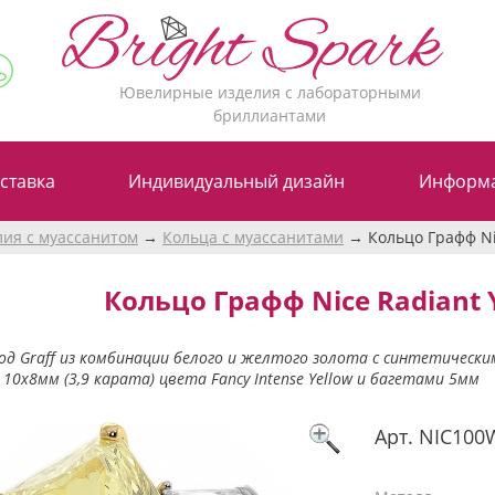
Ювелирные изделия с лабораторными
бриллиантами
ставка
Индивидуальный дизайн
Информ
лия с муассанитом
Кольца с муассанитами
Кольцо Графф Nic
Кольцо Графф Nice Radiant Y
од Graff из комбинации белого и желтого золота с синтетичес
10х8мм (3,9 карата) цвета Fancy Intense Yellow и багетами 5мм
Арт.
NIC100