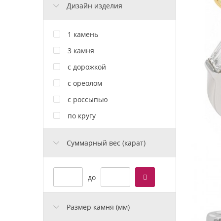
Дизайн изделия
1 камень
3 камня
с дорожкой
с ореолом
с россыпью
по кругу
Cуммарный вес (карат)
до
Размер камня (мм)