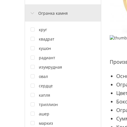
Огранка камня
круг
квадрат
кушон
радиант
Произ
изумрудная
Осн
овал
Огра
сердце
Цвет
капля
Боко
триллион
Огра
ашер
Сум
маркиз
Комб