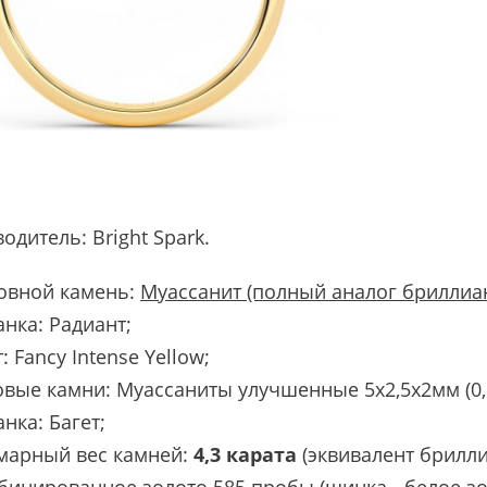
водитель:
Bright Spark
.
овной камень:
Муассанит (полный аналог бриллиа
нка: Радиант;
: Fancy Intense Yellow;
вые камни: Муассаниты улучшенные 5х2,5х2мм (0,1
нка: Багет;
марный вес камней:
4,3 карата
(эквивалент брилли
инированное золото 585 пробы (шинка - белое золо