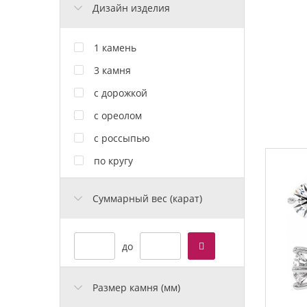
Дизайн изделия
1 камень
3 камня
с дорожкой
с ореолом
с россыпью
по кругу
Cуммарный вес (карат)
до
Размер камня (мм)