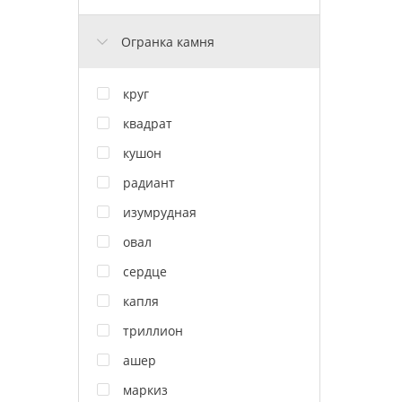
Огранка камня
круг
квадрат
кушон
радиант
изумрудная
овал
сердце
капля
триллион
ашер
маркиз