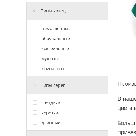
Типы колец
помолвочные
обручальные
коктейльные
мужские
комплекты
Произ
Типы серег
В наше
гвоздики
цвета 
короткие
Больши
длинные
привез