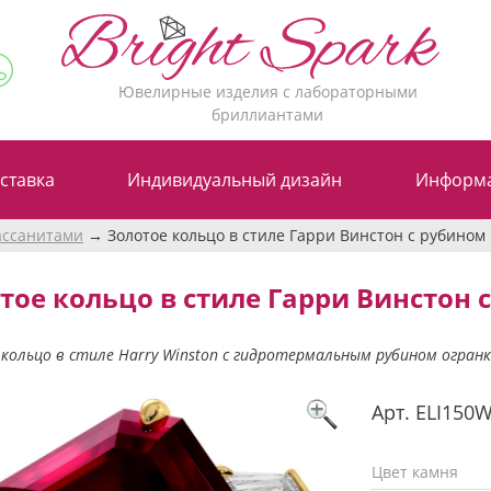
Ювелирные изделия с лабораторными
бриллиантами
ставка
Индивидуальный дизайн
Информ
ассанитами
Золотое кольцо в стиле Гарри Винстон с рубином 
тое кольцо в стиле Гарри Винстон с
кольцо в стиле Harry Winston с гидротермальным рубином огран
Арт.
ELI150
Цвет камня