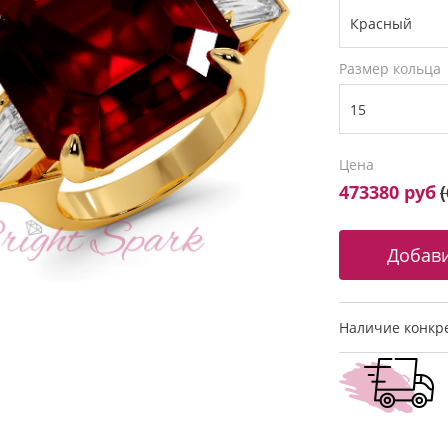
Размер кольца
Цена
473380 руб
(
Наличие конкре