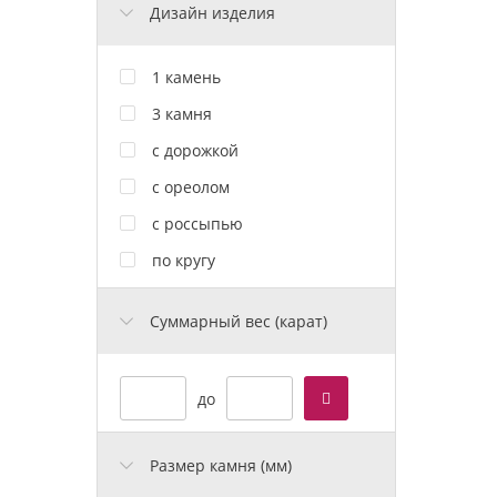
Дизайн изделия
1 камень
3 камня
с дорожкой
с ореолом
с россыпью
по кругу
Cуммарный вес (карат)
до
Размер камня (мм)