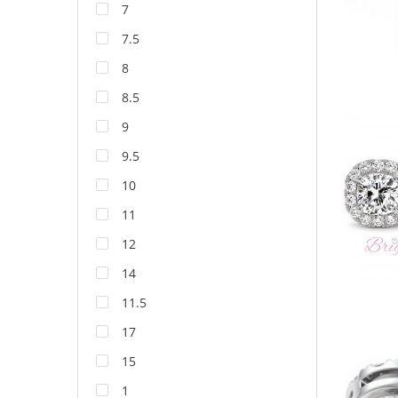
7
7.5
8
8.5
9
9.5
10
11
12
14
11.5
17
15
1