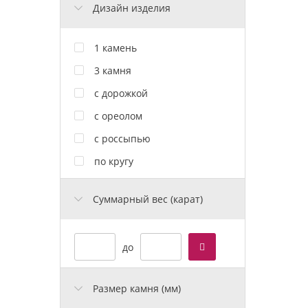
Дизайн изделия
1 камень
3 камня
с дорожкой
с ореолом
с россыпью
по кругу
Cуммарный вес (карат)
до
Размер камня (мм)