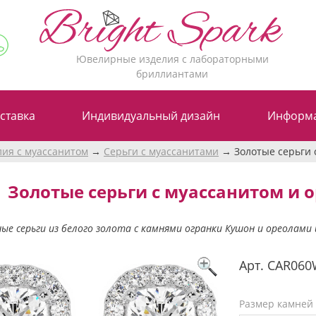
Ювелирные изделия с лабораторными
бриллиантами
ставка
Индивидуальный дизайн
Информ
лия с муассанитом
Серьги с муассанитами
Золотые серьги 
Золотые серьги с муассанитом и ор
ые серьги из белого золота с камнями огранки Кушон и ореолами
Арт.
CAR060
Размер камней