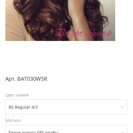
Арт.
BAT030W5R
Цвет камня
Металл