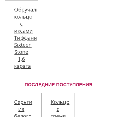
Обручальное
кольцо
Обычная
с
цена:
Обычная
иксами
цена:
44598 руб
Тиффани
Цена:
135200 руб
Sixteen
42368 руб
Цена:
Stone
Скидка:
121680 руб
-2230 руб
1,6
Скидка:
-13520 руб
карата
Описание
товара
Описание
ПОСЛЕДНИЕ ПОСТУПЛЕНИЯ
товара
Серьги
Кольцо
Обычная
из
с
цена:
белого
тремя