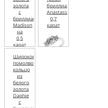
201609 руб
золота
бриллиантами
Цена:
с
Anastasia
181448 руб
Скидка:
бриллиантами
0,7
-20161 руб
Madison
карат
на
Описание
0,5
товара
карат
Широкое
Цена:
помолвочное
85230 руб
кольцо
из
Цена:
белого
Описание
57240 руб
товара
золота
Daphie
с
Описание
товара