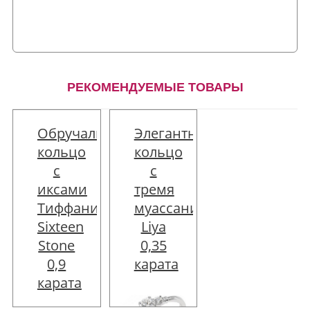
РЕКОМЕНДУЕМЫЕ ТОВАРЫ
Обручальное
Элегантное
кольцо
кольцо
с
с
иксами
тремя
Тиффани
муассанитами
Sixteen
Liya
Stone
0,35
0,9
карата
карата