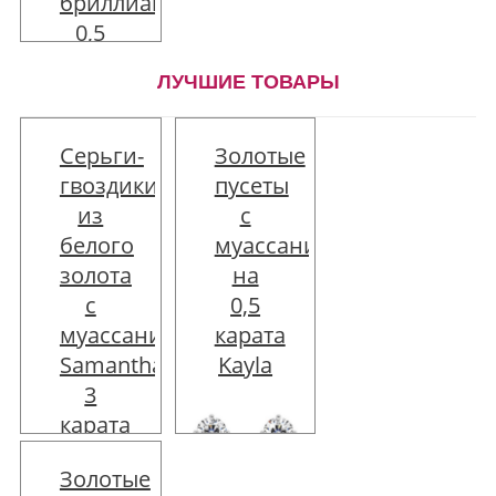
бриллиантом
0,5
кар
ЛУЧШИЕ ТОВАРЫ
Серьги-
Золотые
гвоздики
пусеты
из
с
Цена:
белого
муассанитами
86850 руб
золота
на
с
0,5
Описание
муассанитами
карата
товара
Samantha
Kayla
3
карата
Золотые