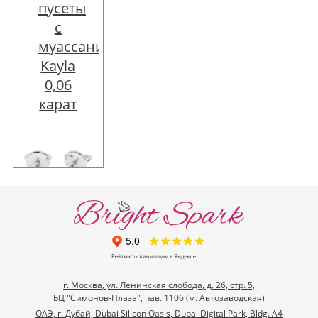
пусеты
Обычная
с
цена:
муассанитами
52555 руб
Обычная
Kayla
Цена:
цена:
0,06
39416 руб
164786 руб
карат
Скидка:
Цена:
-13139 руб
140068 руб
Скидка:
-24718 руб
Описание
товара
Описание
Обычная
товара
цена:
35148 руб
Цена:
29876 руб
г. Москва, ул. Ленинская слобода, д. 26, стр. 5,
Скидка:
БЦ "Симонов-Плаза", пав. 1106 (м. Автозаводская)
-5272 руб
ОАЭ, г. Дубай, Dubai Silicon Oasis, Dubai Digital Park, Bldg. A4