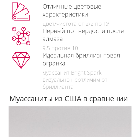
Отличные цветовые
характеристики
цвет/чистота от 2/2 по ТУ
Первый по твердости после
алмаза
9,5 против 10
Идеальная бриллиантовая
огранка
муассанит Bright Spark
визуально неотличим от
бриллианта
Муассаниты из США в сравнении