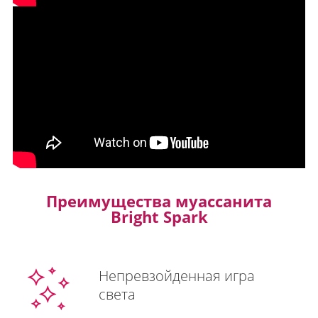
Преимущества муассанита
Bright Spark
Непревзойденная игра
света