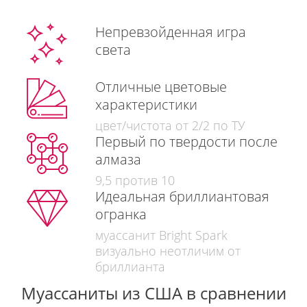
Непревзойденная игра
света
Отличные цветовые
характеристики
цвет/чистота от 2/2 по ТУ
Первый по твердости после
алмаза
9,5 против 10
Идеальная бриллиантовая
огранка
муассанит Bright Spark
визуально неотличим от
бриллианта
Муассаниты из США в сравнении