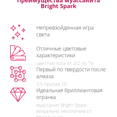
Преимущества муассанита
Bright Spark
Непревзойденная игра
света
Отличные цветовые
характеристики
цвет/чистота от 2/2 по ТУ
Первый по твердости после
алмаза
9,5 против 10
Идеальная бриллиантовая
огранка
муассанит Bright Spark
визуально неотличим от