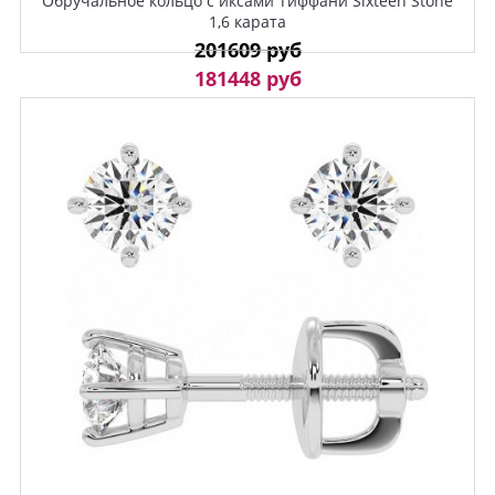
Обручальное кольцо с иксами Тиффани Sixteen Stone
1,6 карата
201609 руб
181448 руб