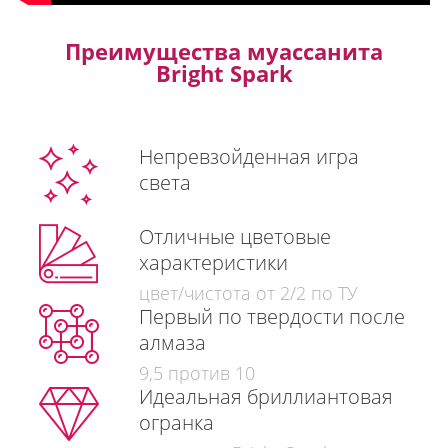
Преимущества муассанита
Bright Spark
Непревзойденная игра
света
Отличные цветовые
характеристики
цвет/чистота от 2/2 по ТУ
Первый по твердости после
алмаза
9,5 против 10
Идеальная бриллиантовая
огранка